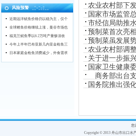
农业农村部下
风险预警
国家市场监管
的通知》
近期远洋鱿鱼价格仍以稳为主，仅个
市经信局助推水
全球鲣鱼价格继续上涨，曼谷市场也
预制菜首次亮
发展之路
福克兰鱿鱼季以6.2万吨产量惨淡收
预制菜虽发展
今年上半年巴布亚新几内亚金枪鱼三
农业农村部调
日本家庭金枪鱼消费减少，外食需求
关于进一步振
国家卫生健康委
商务部出台支
国务院推出强
您
Copyright © 2013 舟山市出口水产协