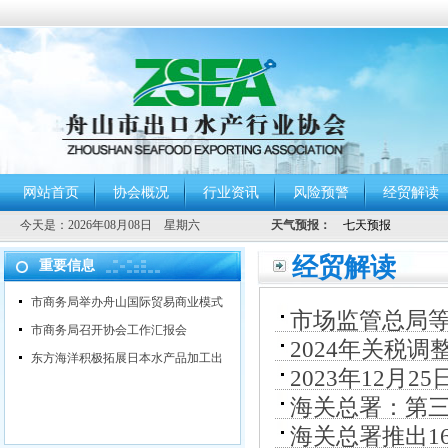
网站首页
协会概况
行业资讯
风险预警
经贸解读
今天是：
2026年08月08日 星期六
天气预报：
经贸解读
重要信息
市商务局举办舟山国际贸易商业模式
市场监管总局等
市商务局召开协会工作汇报会
2024年关税
进产业高质量
东方海洋积极拓展日本水产品加工出
2023年12月
的进口暂定税
海关总署：第
待遇
海关总署推出1