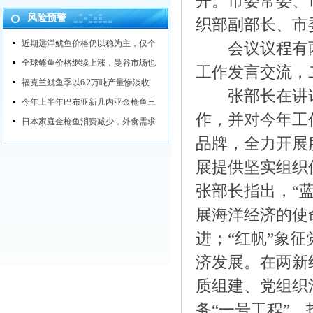
开。市委常委、
风险预警
织部副部长、市
近期远洋鱿鱼价格仍以稳为主，仅个
会议议程有两
全球鲣鱼价格继续上涨，曼谷市场也
工作发言交流，
福克兰鱿鱼季以6.2万吨产量惨淡收
张部长在讲话
今年上半年巴布亚新几内亚金枪鱼三
作，并对今年工
日本家庭金枪鱼消费减少，外食需求
品牌，全力开展
展提供坚实组织
张部长指出，“
展海洋经济的使
进；“红帆”象
济发展。在两新
质组建、党组织
务“一号工程”