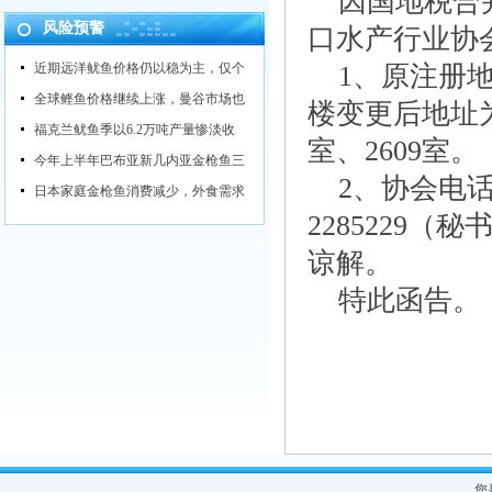
因国地税合并办
风险预警
口水产行业协
近期远洋鱿鱼价格仍以稳为主，仅个
1、原注册地
全球鲣鱼价格继续上涨，曼谷市场也
楼变更后地址为
福克兰鱿鱼季以6.2万吨产量惨淡收
室、2609室。
今年上半年巴布亚新几内亚金枪鱼三
2、协会电话不变
日本家庭金枪鱼消费减少，外食需求
2285229
谅解。
特此函告。
您