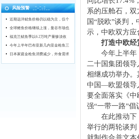
同比增长17.4
风险预警
系的压舱石，双
近期远洋鱿鱼价格仍以稳为主，仅个
国“脱欧”谈判
全球鲣鱼价格继续上涨，曼谷市场也
示，中欧双方应
福克兰鱿鱼季以6.2万吨产量惨淡收
打造中欧经
今年上半年巴布亚新几内亚金枪鱼三
今年上半年，
日本家庭金枪鱼消费减少，外食需求
二十国集团领导
相继成功举办。
中国—欧盟领导
要全面落实《中
强“一带一路”
在此推动下，中
举行的两轮谈判
就制作合并文本