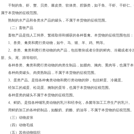
干制的鱼、虾、蟹、贝类、棘皮类、软体类、腔肠类，如干鱼、干虾、干虾仁、
属于本货物的征税范围。
熟制的水产品和各类水产品的罐头，不属于本货物的征税范围。
（二）畜牧产品
畜牧产品是指人工饲养、繁殖取得和捕获的各种畜禽。本货物的征税范围包括
1、兽类、禽类和爬行类动物，如牛、马、猪、羊、鸡、鸭等。
2、兽类、禽类和爬行类动物的肉产品，包括整块或者分割的鲜肉、冷藏或者冷冻
脏、头、尾、蹄等组织。
各种兽类、禽类和爬行类动物的肉类生制品，如腊肉、腌肉、熏肉等，也属于本
各种肉类罐头、肉类熟制品，不属于本货物的征税范围。
3、蛋类产品。是指各种禽类动物和爬行类动物的卵，包括鲜蛋、冷藏蛋。
经加工的咸蛋、松花蛋、腌制的蛋等，也属于本货物的征税范围。
各种蛋类的罐头不属于本货物的征税范围。
4、鲜奶。是指各种哺乳类动物的乳汁和经净化，杀菌等加工工序生产的乳汁。
用鲜奶加工的各种奶制品，如酸奶、奶酪、奶油等，不属于本货物的征税范围。
（三）动物皮张
（四）动物毛绒
（五）其他动物组织