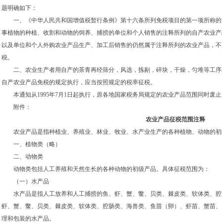
题明确如下：
一、《中华人民共和国增值税暂行条例》第十六条所列免税项目的第一项所称的“
事植物的种植、收割和动物的饲养、捕捞的单位和个人销售的注释所列的自产农业产
以及单位和个人外购农业产品生产、加工后销售的仍然属于注释所列的农业产品，不
税。
二、农业生产者用自产的茶青再经筛分，风选，拣剔，碎块，干燥，匀堆等工序
自产农业产品免税的规定执行，应当按照规定的税率征税。
本通知从1995年7月1日起执行，原各地国家税务局规定的农业产品范围同时废止
附件：
农业产品征税范围注释
农业产品是指种植业、养殖业、林业、牧业、水产业生产的各种植物、动物的初
一、植物类（略）
二、动物类
动物类包括人工养殖和天然生长的各种动物的初级产品。具体征税范围为：
（一）水产品
水产品是指人工放养和人工捕捞的鱼、虾、蟹、鳖、贝类、棘皮类、软体类、腔
虾、蟹、鳖、贝类、棘皮类、软体类、腔肠类、海兽类、鱼苗（卵）、虾苗、蟹苗、
理和包装的水产品。