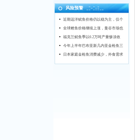
风险预警
近期远洋鱿鱼价格仍以稳为主，仅个
全球鲣鱼价格继续上涨，曼谷市场也
福克兰鱿鱼季以6.2万吨产量惨淡收
今年上半年巴布亚新几内亚金枪鱼三
日本家庭金枪鱼消费减少，外食需求