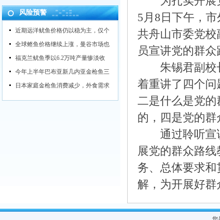
为扎实开展党的
风险预警
5月8日下午，
近期远洋鱿鱼价格仍以稳为主，仅个
共舟山市委党校
全球鲣鱼价格继续上涨，曼谷市场也
员宣讲党的群众
福克兰鱿鱼季以6.2万吨产量惨淡收
朱锡君副校长
今年上半年巴布亚新几内亚金枪鱼三
着重讲了四个问
日本家庭金枪鱼消费减少，外食需求
二是什么是党的
的，四是党的群
通过聆听宣讲
展党的群众路线
务、总体要求和
解，为开展好群
您