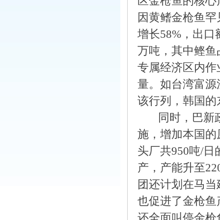
区金枪鱼的核心
因黄鳍金枪鱼罕见
增长58%，出口
万吨，其中鲣鱼
专属经济区内作
量。如台湾富源
该行列，韩国的
同时，巴新政
施，增加本国的原
头厂共950吨/日
产，产能升至220
团还计划在马当
也促进了金枪鱼
还全面叫停金枪