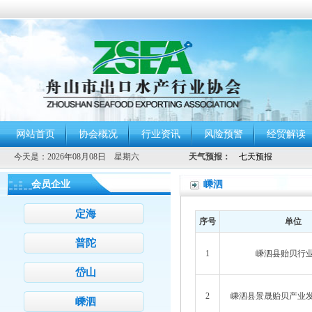
网站首页
协会概况
行业资讯
风险预警
经贸解读
今天是：
2026年08月08日 星期六
天气预报：
会员企业
嵊泗
定海
序号
单位
普陀
1
嵊泗县贻贝行
岱山
2
嵊泗县景晟贻贝产业
嵊泗