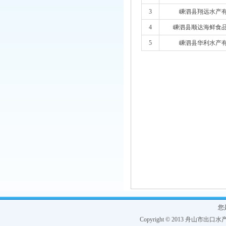
3
嵊泗县翔远水产
4
嵊泗县顺达海鲜食
5
嵊泗县华利水产
您
Copyright © 2013 舟山市出口水产协