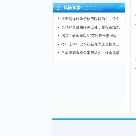
风险预警
近期远洋鱿鱼价格仍以稳为主，仅个
全球鲣鱼价格继续上涨，曼谷市场也
福克兰鱿鱼季以6.2万吨产量惨淡收
今年上半年巴布亚新几内亚金枪鱼三
日本家庭金枪鱼消费减少，外食需求