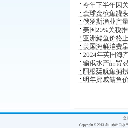
今年下半年因
全球金枪鱼罐头
俄罗斯渔业产
狂飙，中国明
美国20%关税
亚洲鲣鱼价格
南海产品最大
美国海鲜消费
2024年英国
起
输俄水产品贸
阿根廷鱿鱼捕捞
明年挪威鲭鱼价
您
Copyright © 2013 舟山市出口水产协