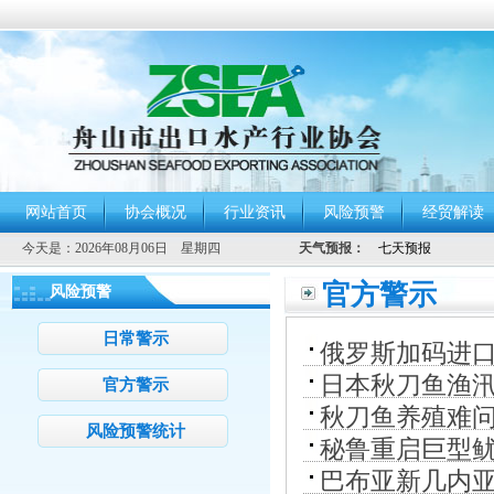
网站首页
协会概况
行业资讯
风险预警
经贸解读
今天是：
2026年08月06日 星期四
天气预报：
官方警示
风险预警
日常警示
俄罗斯加码进
日本秋刀鱼渔
官方警示
秋刀鱼养殖难
风险预警统计
秘鲁重启巨型鱿
殖
巴布亚新几内